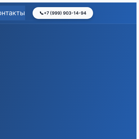
×
онтакты
+7 (999) 903-14-94