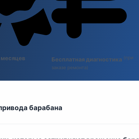
(при
6 месяцев
Бесплатная диагностика
заказе ремонта)
привода барабана