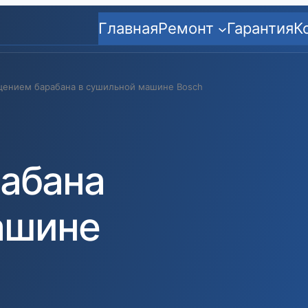
Главная
Ремонт
Гарантия
К
щением барабана в сушильной машине Bosch
абана
ашине