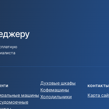
неджеру
есплатную
циалиста
Духовые шкафы
ЛУГИ
КОНТАКТЫ
Кофемашины
иральные машины
Карта сай
Холодильники
судомоечные
шины