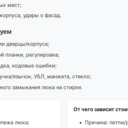
ых мест;
корпуса, удары о фасад.
руем
ии дверцы/корпуса;
й планки, регулировка;
одка, кодовые ошибки;
учка/язычок, УБЛ, манжета, стекло;
ного замыкания люка на стирке.
От чего зависит сто
епежа люка;
Причина: петли/