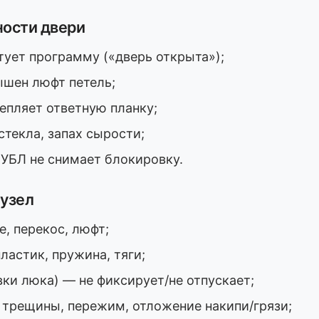
ости двери
тует программу («дверь открыта»);
ышен люфт петель;
цепляет ответную планку;
текла, запах сырости;
 УБЛ не снимает блокировку.
 узел
, перекос, люфт;
ластик, пружина, тяги;
ки люка) — не фиксирует/не отпускает;
трещины, пережим, отложение накипи/грязи;