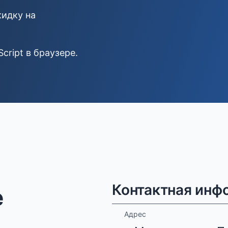
кидку на
ript в браузере.
Контактная инф
е
Адрес