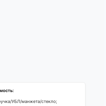
имость:
ручка/УБЛ/манжета/стекло;