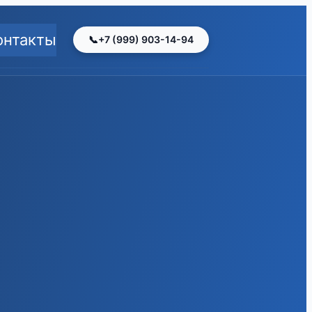
×
онтакты
+7 (999) 903-14-94