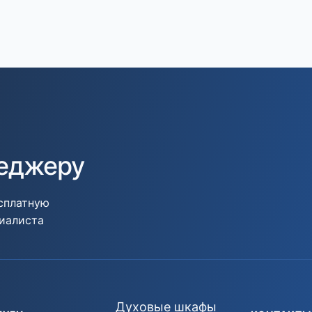
неджеру
есплатную
циалиста
Духовые шкафы