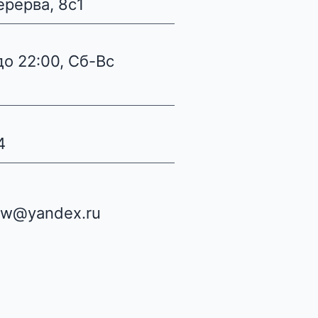
ерерва, 8с1
до 22:00, Сб-Вс
4
ow@yandex.ru