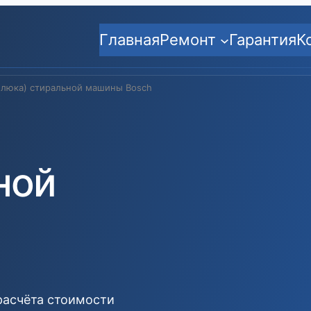
Главная
Ремонт
Гарантия
К
(люка) стиральной машины Bosch
ной
расчёта стоимости